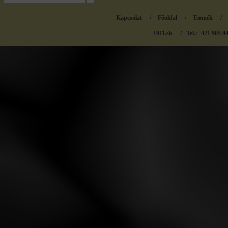
Kapcsolat
/
Főoldal
/
Termék
/
1911.sk
/ Tel.:+421 905 9