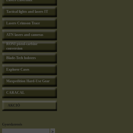
Lasers Lasermax
Tactical lights and lasers IT
Lasers Crimson Trace
ATN lasers and cameras
RONI pistol-carbine
conversion
Blade-Tech holsters
Explorer Cases
Maxpedition Hard-Use Gear
CARACAL
AKCIÓ
Gyorskeresés