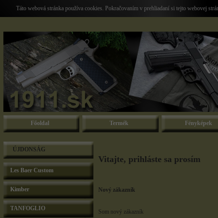
Táto webová stránka používa cookies. Pokračovaním v prehliadaní si tejto webovej str
Főoldal
Termék
Fényképek
ÚJDONSÁG
Vitajte, prihláste sa prosím
Les Baer Custom
Kimber
Nový zákazník
TANFOGLIO
Som nový zákazník