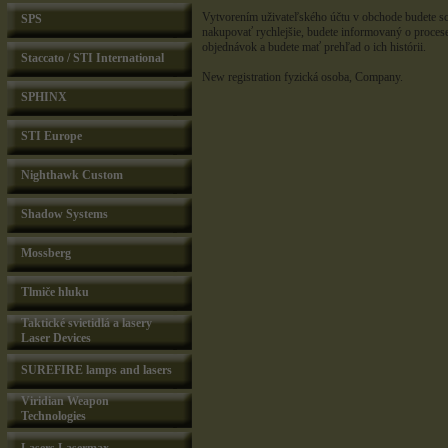
Vytvorením uživateľského účtu v obchode budete s
SPS
nakupovať rychlejšie, budete informovaný o procese
objednávok a budete mať prehľad o ich histórii.
Staccato / STI International
New registration
fyzická osoba
,
Company
.
SPHINX
STI Europe
Nighthawk Custom
Shadow Systems
Mossberg
Tlmiče hluku
Taktické svietidlá a lasery
Laser Devices
SUREFIRE lamps and lasers
Viridian Weapon
Technologies