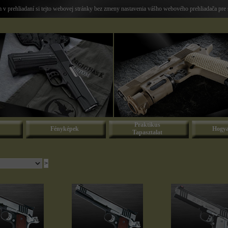
v prehliadaní si tejto webovej stránky bez zmeny nastavenia vášho webového prehliadača pre 
Praktikus
Fényképek
Hogya
Tapasztalat