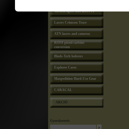
Lasers Lasermax
Tactical lights and lasers IT
Lasers Crimson Trace
ATN lasers and cameras
RONI pistol-carbine
conversion
Blade-Tech holsters
Explorer Cases
Maxpedition Hard-Use Gear
CARACAL
AKCIÓ
Gyorskeresés