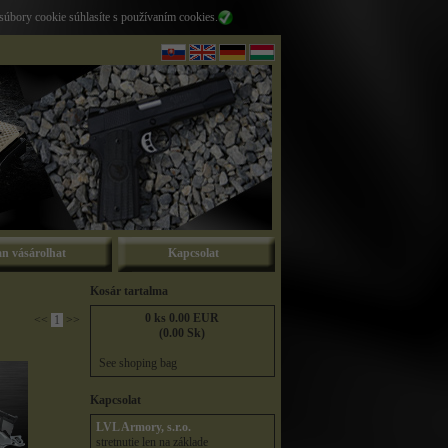
súbory cookie súhlasíte s používaním cookies.
n vásárolhat
Kapcsolat
Kosár tartalma
0 ks 0.00 EUR
<<
1
>>
(0.00 Sk)
See shoping bag
Kapcsolat
LVL Armory, s.r.o.
stretnutie len na základe