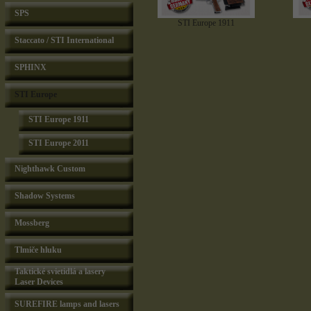
SPS
STI Europe 1911
Staccato / STI International
SPHINX
STI Europe
STI Europe 1911
STI Europe 2011
Nighthawk Custom
Shadow Systems
Mossberg
Tlmiče hluku
Taktické svietidlá a lasery
Laser Devices
SUREFIRE lamps and lasers