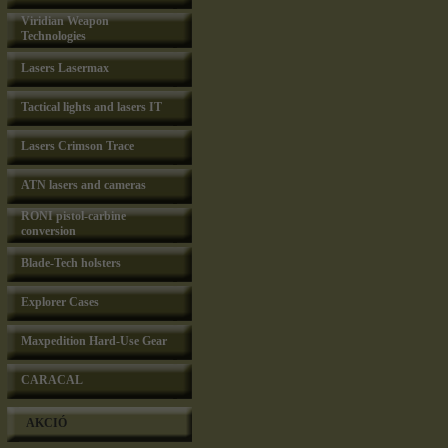
Viridian Weapon
Technologies
Lasers Lasermax
Tactical lights and lasers IT
Lasers Crimson Trace
ATN lasers and cameras
RONI pistol-carbine
conversion
Blade-Tech holsters
Explorer Cases
Maxpedition Hard-Use Gear
CARACAL
AKCIÓ