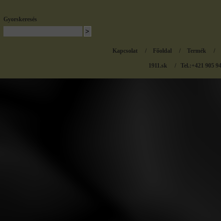
Gyorskeresés
Kapcsolat
/
Főoldal
/
Termék
/
1911.sk
/ Tel.:+421 905 9