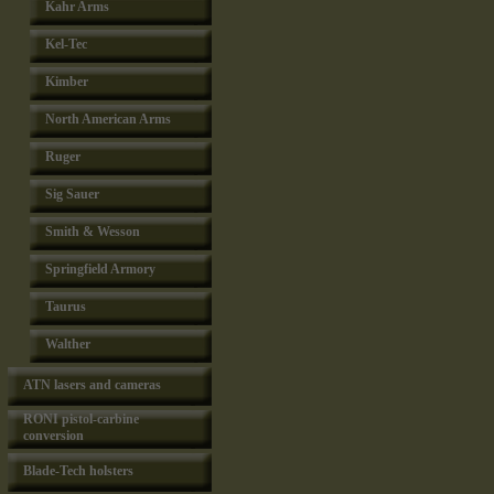
Kahr Arms
Kel-Tec
Kimber
North American Arms
Ruger
Sig Sauer
Smith & Wesson
Springfield Armory
Taurus
Walther
ATN lasers and cameras
RONI pistol-carbine
conversion
Blade-Tech holsters