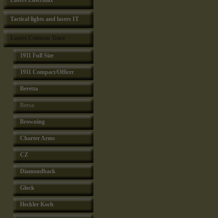
Lasers Lasermax
Tactical lights and lasers IT
Lasers Crimson Trace
1911 Full Size
1911 Compact/Officer
Beretta
Bersa
Browning
Charter Arms
CZ
Diamondback
Glock
Heckler Koch