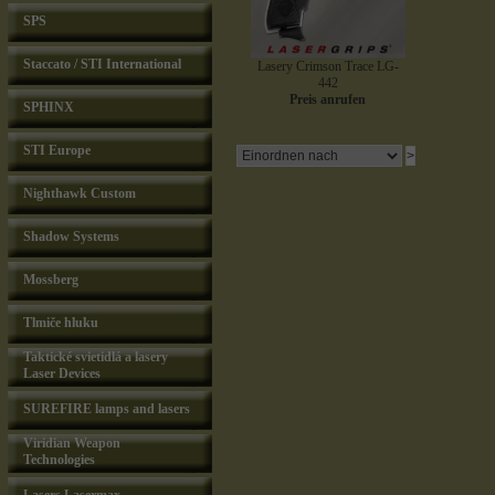
SPS
Staccato / STI International
Lasery Crimson Trace LG-
442
Preis anrufen
SPHINX
STI Europe
Nighthawk Custom
Shadow Systems
Mossberg
Tlmiče hluku
Taktické svietidlá a lasery
Laser Devices
SUREFIRE lamps and lasers
Viridian Weapon
Technologies