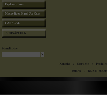
Explorer Cases
Maxpedition Hard-Use Gear
CARACAL
SCHNÄPCHEN
Schnellsuche
Kontakt
/
Startseite
/
Produkt
1911.sk
/ Tel.:+421 905 9