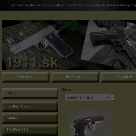
Táto webová stránka používa cookies. Pokračovaním v prehliadaní si tejto webovej str
Startseite
Produkten
Fotogalerie
Bersa
NEU
Les Baer Custom
Kimber
TANFOGLIO