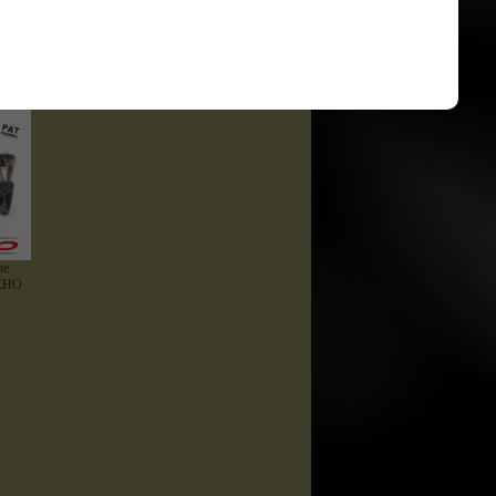
Kimber Custom TLE / RL II .45
ACP
ne
Kimber Custom TLE II .45 ACP
ty 07
Kimber Custom II .45 ACP
ne
ICHO