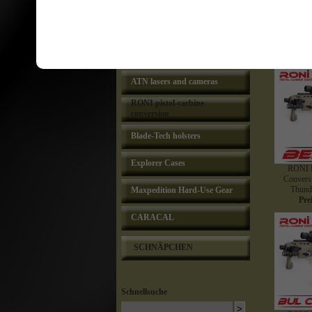
Lasers Lasermax
RONI P
Tactical lights and lasers IT
Conversi
Pre
Lasers Crimson Trace
ATN lasers and cameras
RONI pistol-carbine
conversion
Blade-Tech holsters
Explorer Cases
RONI P
Convers
Thunde
Maxpedition Hard-Use Gear
Pre
CARACAL
SCHNÄPCHEN
Schnellsuche