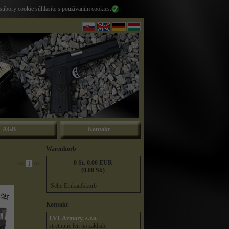
súbory cookie súhlasíte s používaním cookies.
AGB
Kontakt
Warenkorb
0 St. 0.00 EUR
<<
1
>>
(0.00 Sk)
Sehe Einkaufskorb
Kontakt
LVL Armory, s.r.o.
stretnutie len na základe