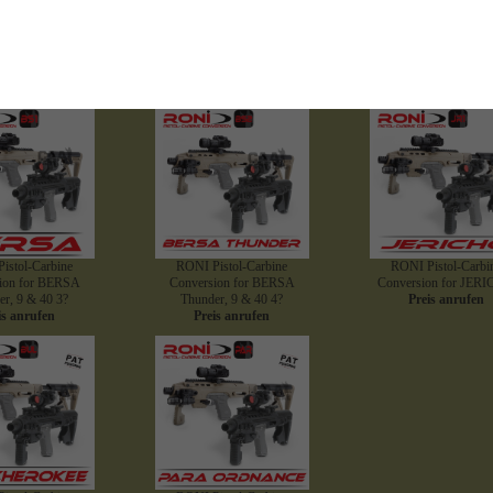
istol-Carbine
RONI Pistol-Carbine
RONI Pistol-Carbi
on for BERETTA
Conversion for H&K USP
Conversion for CZ Du
M9
9mm/.40
Preis anrufen
is anrufen
Preis anrufen
istol-Carbine
RONI Pistol-Carbine
RONI Pistol-Carbi
ion for BERSA
Conversion for BERSA
Conversion for JER
r, 9 & 40 3?
Thunder, 9 & 40 4?
Preis anrufen
is anrufen
Preis anrufen