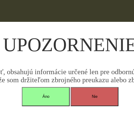
UPOZORNENI
iť, obsahujú informácie určené len pre odbornú 
že som držiteľom zbrojného preukazu alebo zbr
Áno
Nie