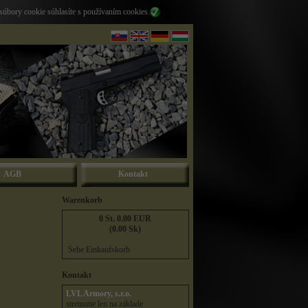
súbory cookie súhlasíte s používaním cookies.
AGB
Kontakt
Warenkorb
0 St. 0.00 EUR
(0.00 Sk)
Sehe Einkaufskorb
Kontakt
LVL Armory, s.r.o.
stretnutie len na základe