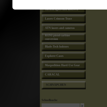
Lasers Lasermax
Tactical lights and lasers IT
Lasers Crimson Trace
ATN lasers and cameras
RONI pistol-carbine
conversion
Blade-Tech holsters
Explorer Cases
Maxpedition Hard-Use Gear
CARACAL
SCHNÄPCHEN
Schnellsuche