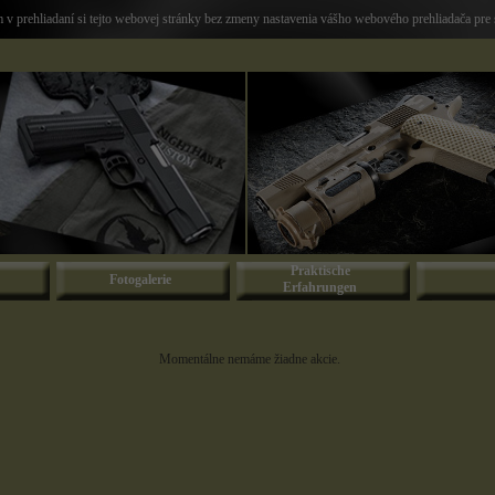
v prehliadaní si tejto webovej stránky bez zmeny nastavenia vášho webového prehliadača pre 
Praktische
Fotogalerie
Erfahrungen
Momentálne nemáme žiadne akcie.