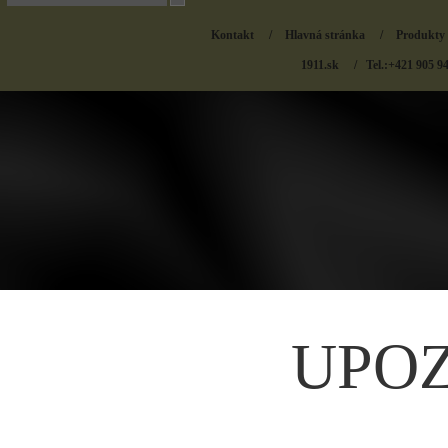
Kontakt
/
Hlavná stránka
/
Produkty
1911.sk
/ Tel.:+421 905 9
UPO