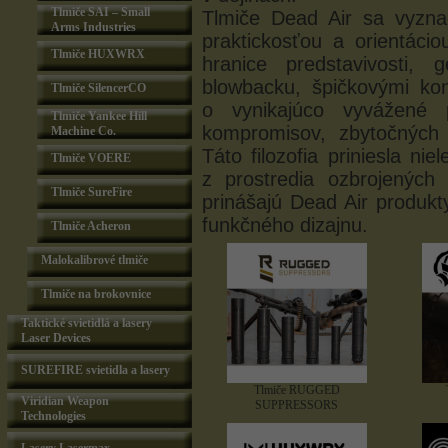
Tlmiče SAI – Small
Tlmiče Dead Air sa vyzna
Arms Industries
praktickosťou a orientáci
Tlmiče HUXWRX
hranice predstavivosti,
blowbacku, špičkovými kon
Tlmiče SilencerCO
o vynikajúco vyvážené
Tlmiče Yankee Hill
kompromisov, zbytočných o
Machine Co.
Táto filozofia priniesla n
Tlmiče VOERE
z prostredia ozbrojených 
Tlmiče SureFire
prinášajú Dead Air produkt
funkčného dizajnu.
Tlmiče Acheron
Malokalibrové tlmiče
Tlmiče na brokovnice
Taktické svietidlá a lasery
Laser Devices
SUREFIRE svietidla a lasery
Tlmiče RUGGED
Viridian Weapon
SUPPRESSORS
Technologies