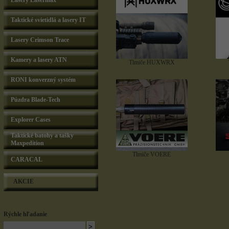
Lasery Lasermax
Taktické svietidlá a lasery IT
Lasery Crimson Trace
Kamery a lasery ATN
Tlmiče HUXWRX
RONI konverzný systém
Púzdra Blade-Tech
Explorer Cases
Taktické batohy a tašky
Maxpedition
Tlmiče VOERE
CARACAL
AKCIE
Rýchle hľadanie