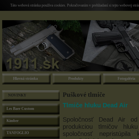
Táto webová stránka používa cookies. Pokračovaním v prehliadaní si tejto webovej str
Hlavná stránka
Produkty
Fotogaléria
Puškové tlmiče
NOVINKY
Tlmiče hluku Dead Air
Les Baer Custom
Spoločnosť Dead Air od 
Kimber
produkciou tlmičov hlu
spoločnosť nepristúpila
TANFOGLIO