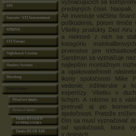
vyznačujúcich sa kompromi
SPS
predajných čísel. Naopak,
Air investuje väčšinu finan
Staccato / STI International
poškodenia, potom tlmiče 
Všetky produkty Ded Airu 
SPHINX
a niektoré z nich sa sta
STI Europe
katagóriu malokalibrový
prvenstvo pre tridsiatko
Nighthawk Custom
Sandman sa vyznačuje nezn
najlepším montážnym rozhr
Shadow Systems
a opakovateľnosti nástre
Mossberg
ikony spoločnosti Mike
vedenie, inžinierske a k
Tlmiče hluku
expertízy. Všetko v duc
tichým. A robíme to s váš
Pištoľové tlmiče
pretrvali aj po komer
Puškové tlmiče
spoločnosti. Pretože zníženi
Tlmiče RUGGED
čím sa musí vyznačovať do
SUPPRESSORS
od spoločnosti, ktorá vy
Tlmiče DEAD AIR
v dejinách.