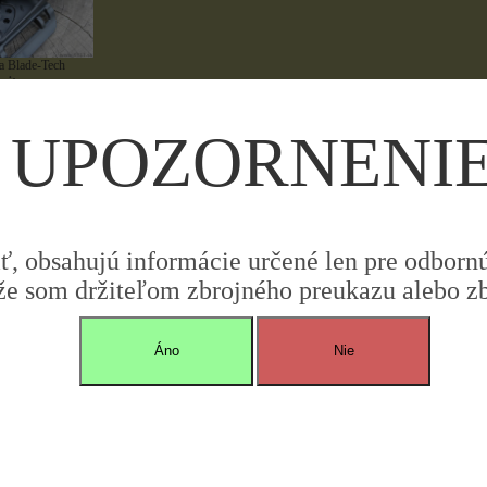
a Blade-Tech
jte sa o cene
UPOZORNENI
iť, obsahujú informácie určené len pre odbornú 
že som držiteľom zbrojného preukazu alebo zbr
Áno
Nie