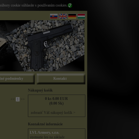
súbory cookie súhlasíte s používaním cookies.
né podmienky
Kontakt
Nákupný košík
0 ks 0.00 EUR
<<
1
>>
(0.00 Sk)
zobraziť Váš nákupný košík >
Kontaktné informácie
LVL Armory, s.r.o.
stretnutie len na základe