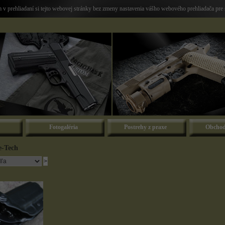
v prehliadaní si tejto webovej stránky bez zmeny nastavenia vášho webového prehliadača pre 
Fotogaléria
Postrehy z praxe
Obchod
e-Tech