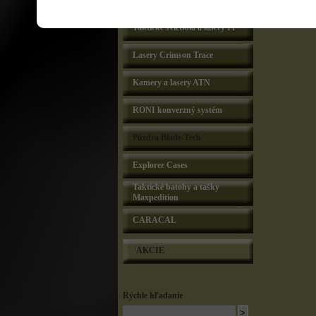
Lasery Lasermax
Taktické svietidlá a lasery IT
Lasery Crimson Trace
Kamery a lasery ATN
RONI konverzný systém
Púzdra Blade-Tech
Explorer Cases
Taktické batohy a tašky
Maxpedition
CARACAL
AKCIE
Rýchle hľadanie